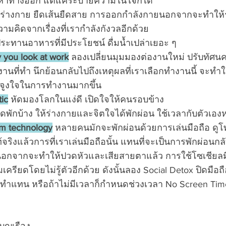
่อหาทางออก แต่แค่ระบายความในใจก็ได้
บร่างกาย ยืดเส้นยืดสาย การออกกำลังกายนอกจากจะทำให้
วามคิดจากเรื่องที่เรากำลังกังวลอีกด้วย
ประทานอาหารที่มีประโยชน์ ดื่มน้ำเปล่าเยอะ ๆ
 you look at work
 ลองเปลี่ยนมุมมองต่องานใหม่ ปรับทัศนคต
นที่ทำ นึกย้อนกลับไปถึงเหตุผลที่เราเลือกทำงานนี้ จะทำใ
จูงใจในการทำงานมากขึ้น
ic
 หัดมองโลกในแง่ดี เปิดใจให้คนรอบข้าง
ุดพักบ้าง ให้ร่างกายและจิตใจได้พักผ่อน ใช้เวลากับตัวเองห
om technology
 หลายคนมักจะพักผ่อนด้วยการเล่นมือถือ ดูโท
ท้จริงแล้วการที่เราเล่นมือถือนั้น แทนที่จะเป็นการพักผ่อน
อกจากจะทำให้ปวดหัวและเสียสายตาแล้ว การใช้โซเชียลม
เครียดโดยไม่รู้ตัวอีกด้วย ดังนั้นลอง Social Detox ปิดมือถ
 ทำแทน หรือถ้าไม่มีเวลาก็กำหนดช่วงเวลา No Screen Tim