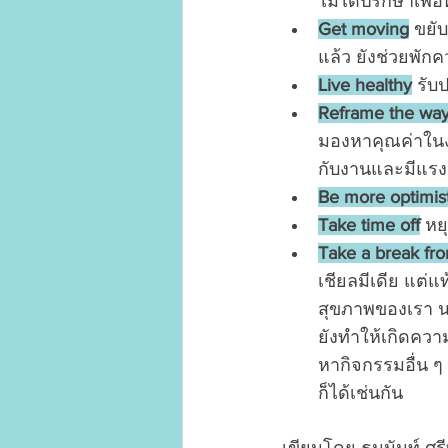
ไม่ได้ปรึกษาเพื
Get moving
 ขยั
แล้ว ยังช่วยพักค
Live healthy
 รับ
Reframe the way
มองหาคุณค่าในงา
กับงานและมีแรง
Be more optimist
Take time off
 หย
Take a break fr
เชียลมีเดีย แต่แ
สุขภาพของเรา น
ยังทำให้เกิดความ
หากิจกรรมอื่น ๆ
ก็ได้เช่นกัน