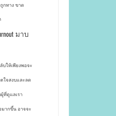
ไม่ถูกทาง ขาด
ด
rnout มาบ
หลับให้เพียงพอจะ
้จิตใจสงบและลด
้ที่ดูแลเรา
ใจมากขึ้น อาจจะ